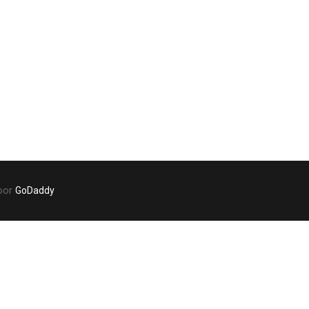
door
GoDaddy