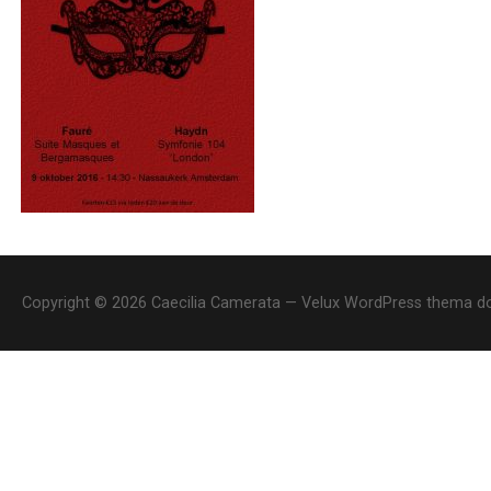
Copyright © 2026 Caecilia Camerata — Velux WordPress thema 