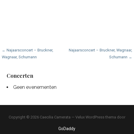
Bericht
← Najaarsconcert – Bruckner,
Najaarsconcert – Bruckner, Wagnaar,
Wagnaar, Schumann
Schumann →
navigatie
Concerten
Geen evenementen
Copyright © 2026 Caecilia Camerata — Velux WordPress thema door
GoDaddy