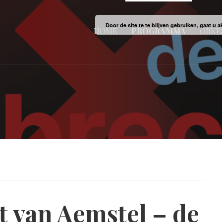
Door de site te te blijven gebruiken, gaat u
HOME
PROGRAMMA
ORKE
t van Aemstel – de