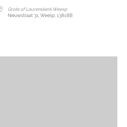
Grote of Laurenskerk Weesp
Nieuwstraat 31, Weesp, 1381BB
iCalendar
Office 365