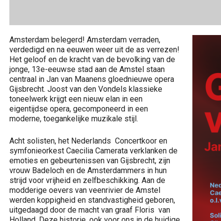
Amsterdam belegerd! Amsterdam verraden,
verdedigd en na eeuwen weer uit de as verrezen!
Het geloof en de kracht van de bevolking van de
jonge, 13e-eeuwse stad aan de Amstel staan
centraal in Jan van Maanens gloednieuwe opera
Gijsbrecht. Joost van den Vondels klassieke
toneelwerk krijgt een nieuw elan in een
eigentijdse opera, gecomponeerd in een
moderne, toegankelijke muzikale stijl.
Acht solisten, het Nederlands Concertkoor en
symfonieorkest Caecilia Camerata verklanken de
emoties en gebeurtenissen van Gijsbrecht, zijn
vrouw Badeloch en de Amsterdammers in hun
strijd voor vrijheid en zelfbeschikking. Aan de
modderige oevers van veenrivier de Amstel
werden koppigheid en standvastigheid geboren,
uitgedaagd door de macht van graaf Floris van
Holland. Deze historie, ook voor ons in de huidige