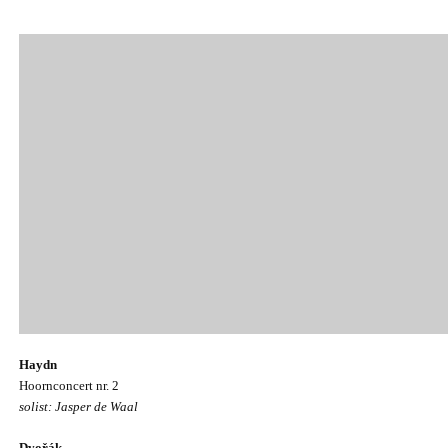
Haydn
Hoornconcert nr. 2
solist: Jasper de Waal
Dvořák