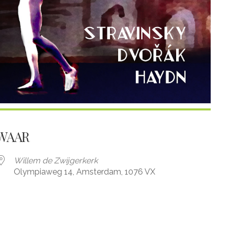
WAAR
Willem de Zwijgerkerk
Olympiaweg 14, Amsterdam, 1076 VX
iCalendar
Office 365