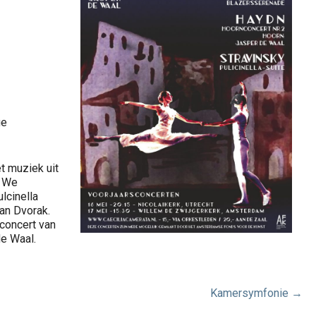
ge
t muziek uit
. We
lcinella
an Dvorak.
concert van
e Waal.
Kamersymfonie →