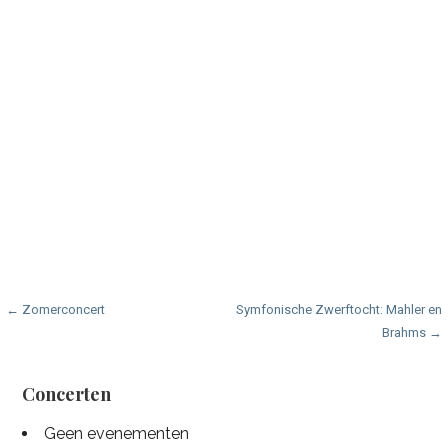
Bericht
← Zomerconcert
Symfonische Zwerftocht: Mahler en
Brahms →
navigatie
Concerten
Geen evenementen