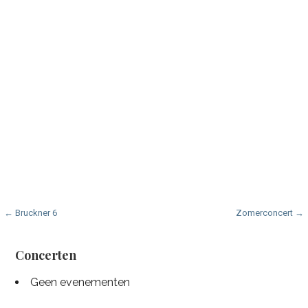
Bericht
← Bruckner 6
Zomerconcert →
navigatie
Concerten
Geen evenementen