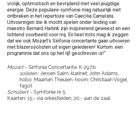
vrolijk, optimistisch en bevrijdend met veel jeugdige
energie. Deze populaire symfonie mag natuurlijk niet
ontbreken in het repertoire van Caecilia Camerata.
Uitvoeringen die ik mocht spelen onder leiding van
maestro Bernard Haitink zijn inspirerend geweest en een
lichtend voorbeeld voor mij. En heel trots mag ik zeggen
dat we ook Mozart’s Sinfonia concertante gaan uitvoeren
met blazerssolisten uit eigen gelederen! Kortom: een
programma dat ons op het lijf geschreven is!”
Mozart
– Sinfonia Concertante, K 297.b
solisten
: Jeroen Salm, klarinet; John Adams,
hobo; Maarten Theulen, hoorn; Christiaan Vogel,
fagot
Schubert –
Symfonie nr. 5
Kaarten: 15,- via orkestleden, 20,- aan de zaal