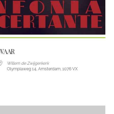
WAAR
Willem de Zwijgerkerk
Olympiaweg 14, Amsterdam, 1076 VX
iCalendar
Office 365