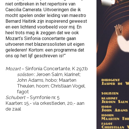
niet ontbreken in het repertoire van
Caecilia Camerata. Uitvoeringen die ik
mocht spelen onder leiding van maestro
Bernard Haitink zijn inspirerend geweest
en een lichtend voorbeeld voor mij. En
heel trots mag ik zeggen dat we ook
Mozart’s Sinfonia concertante gaan
uitvoeren met blazerssolisten uit eigen
gelederen! Kortom: een programma dat
ons op het lijf geschreven is!”
Mozart
– Sinfonia Concertante, K 297.b
solisten
: Jeroen Salm, klarinet;
John Adams, hobo; Maarten
Theulen, hoorn; Christiaan Vogel,
fagot
Schubert –
Symfonie nr. 5
Kaarten: 15,- via orkestleden, 20,- aan
de zaal